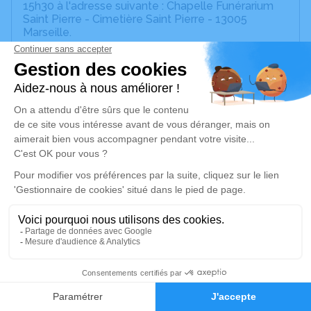
15h30 à l'adresse suivante : Chapelle Funérarium
Saint Pierre - Cimetière Saint Pierre - 13005
Marseille.
Nous vous invitons à utiliser cet espace pour
laisser vos condoléances, partager des photos
souvenirs, une anecdote ou exprimer vos pensées
à travers des poèmes ou des textes. Cet endroit
est un lieu d'expression dédié à honorer la
mémoire de Papa.
Cathy et Agnès
Un service de plantation d’arbre hommage est
disponible ici
.
Je rends hommage
74
Cérémonie religieuse
lundi 23 juin 2025 à 15h30
Faire-part
Hommages
Chapelle Funérarium Saint Pierre de Marseille