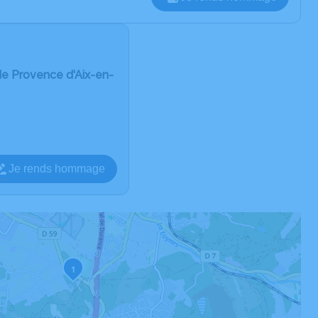
e Provence d'Aix-en-
Je rends hommage
1