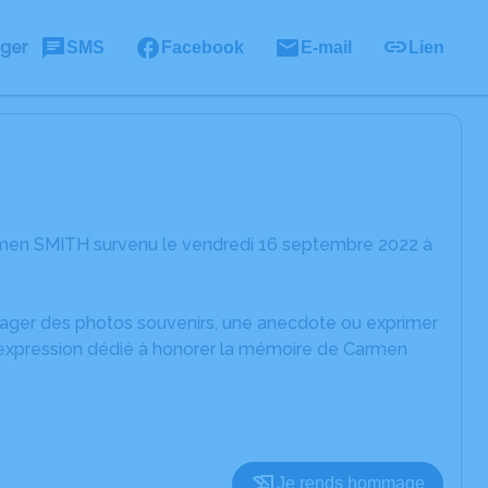
ager
SMS
Facebook
E-mail
Lien
rmen SMITH survenu le vendredi 16 septembre 2022 à
rtager des photos souvenirs, une anecdote ou exprimer
d'expression dédié à honorer la mémoire de Carmen
Je rends hommage