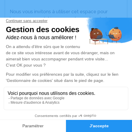
Nous vous invitons à utiliser cet espace pour
laisser vos condoléances, partager des photos
souvenirs, une anecdote ou exprimer vos pensées
à travers des poèmes ou des textes. Cet endroit
est un lieu d'expression dédié à honorer la
mémoire de Carmèle DIMAJO.
Un service de plantation d’arbre hommage est
disponible ici
.
Je rends hommage
Cérémonie religieuse
jeudi 19 février 2026 à 10h30
7
Église Sainte - Marie de Gardanne
3 Bd Bontemps
Faire-part
Hommages
13120 Gardanne