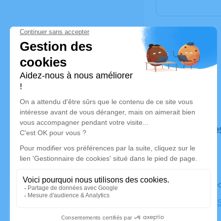
Déroulé de
Le mercred
Cimetière S
Marseille