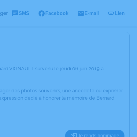
ager
SMS
Facebook
E-mail
Lien
ard VIGNAULT survenu le jeudi 06 juin 2019 à
rtager des photos souvenirs, une anecdote ou exprimer
'expression dédié à honorer la mémoire de Bernard
Je rends hommage