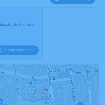
cipale de Marseille
Je rends hommage
3