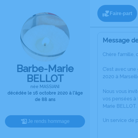
Faire-part
Message de 
Chère famille, 
Barbe-Marie
C’est avec une
BELLOT
2020 à Marseill
née MASSIANI
Nous vous invit
décédée le 16 octobre 2020 à l'âge
vos pensées à 
de 88 ans
Marie BELLOT.
Un service de 
Je rends hommage