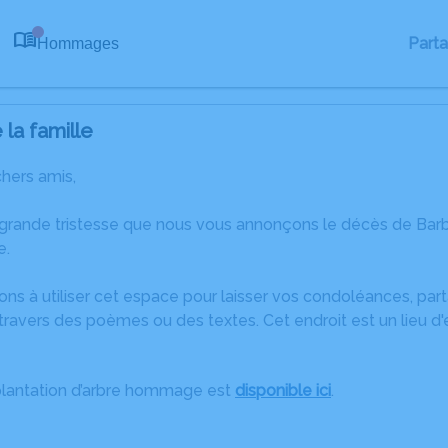
Part
Hommages
0
la famille
chers amis,
 grande tristesse que nous vous annonçons le décès de Ba
e.
ons à utiliser cet espace pour laisser vos condoléances, pa
travers des poèmes ou des textes. Cet endroit est un lieu d
plantation d’arbre hommage est
disponible ici
.