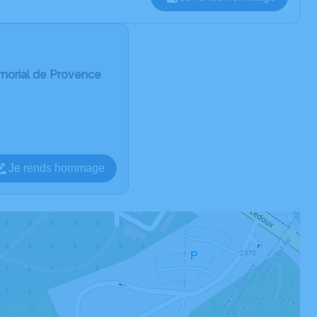
morial de Provence
Je rends hommage