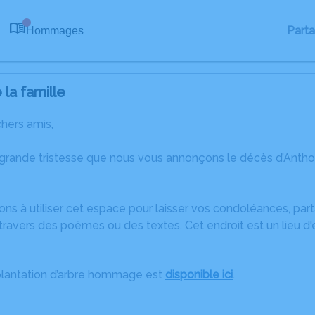
Part
Hommages
0
la famille
chers amis,
 grande tristesse que nous vous annonçons le décès d’Ant
ons à utiliser cet espace pour laisser vos condoléances, pa
travers des poèmes ou des textes. Cet endroit est un lieu d
plantation d’arbre hommage est
disponible ici
.