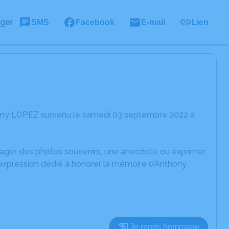
ager
SMS
Facebook
E-mail
Lien
hony LOPEZ survenu le samedi 03 septembre 2022 à
rtager des photos souvenirs, une anecdote ou exprimer
'expression dédié à honorer la mémoire d’Anthony
Je rends hommage