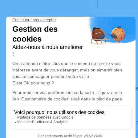
Déroulé de
Le mardi 
Crématoriu