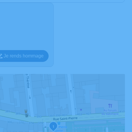
Je rends hommage
1