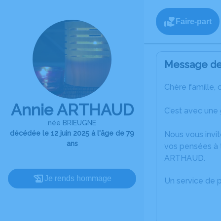
Faire-part
Message de 
Chère famille, 
Annie ARTHAUD
C’est avec une 
née BRIEUGNE
décédée le 12 juin 2025 à l'âge de 79
Nous vous invit
ans
vos pensées à t
ARTHAUD.
Je rends hommage
Un service de 