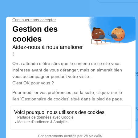
Déroulé de
Le mercred
Crématoriu
Marseille