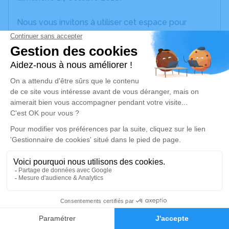
Nous vous invitons à utiliser cet espace pour
laisser vos condoléances, partager des photos
souvenirs, une anecdote ou exprimer vos pensées
à travers des poèmes ou des textes. Cet endroit
est un lieu d'expression dédié à honorer la
mémoire d’Ange SANTIAGO.
Un service de plantation d’arbre hommage est
disponible ici
.
Je rends hommage
Déroulé des obsèques
Les informations sur la cérémonie seront
1
bientôt disponibles.
Faire-part
Hommages
Activez une alerte si vous souhaitez être prévenu