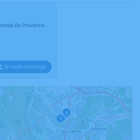
morial de Provence
Je rends hommage
2
3