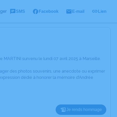
ager
SMS
Facebook
E-mail
Lien
MARTINI survenu le lundi 07 avril 2025 à Marseille.
rtager des photos souvenirs, une anecdote ou exprimer
'expression dédié à honorer la mémoire d’Andrée
Je rends hommage