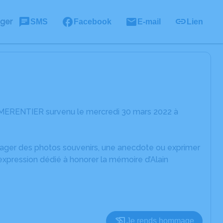
ager
SMS
Facebook
E-mail
Lien
n MERENTIER survenu le mercredi 30 mars 2022 à
rtager des photos souvenirs, une anecdote ou exprimer
expression dédié à honorer la mémoire d’Alain
Je rends hommage